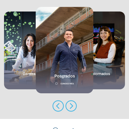
Enlaces de interés
Aspirantes
Becas
Graduaciones
CRUCE
Prepa
Carreras
Diplomados
Posgrados
Derecho
CONOCE MÁS
Lo más buscado
Carreras