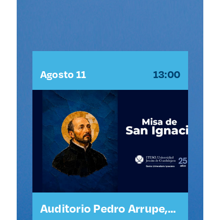
:30
Agosto 11
13:00
Ag
Auditorio Pedro Arrupe,
Ca