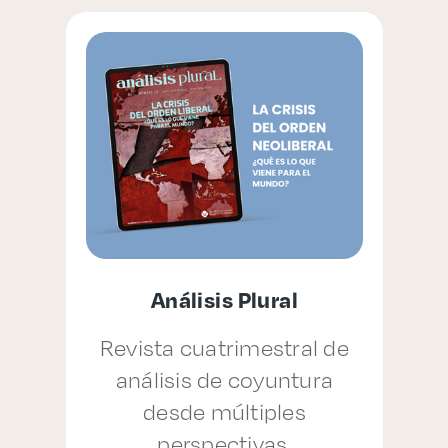
Análisis Plural
Revista cuatrimestral de
análisis de coyuntura
p
desde múltiples
perspectivas.
a