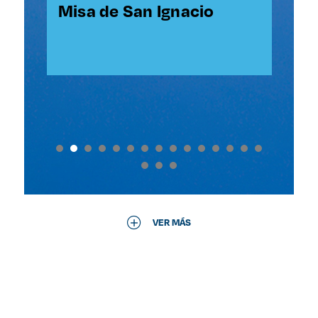
l
SJ
Misa de San Ignacio
Ce
Co
An
Li
de
VER MÁS